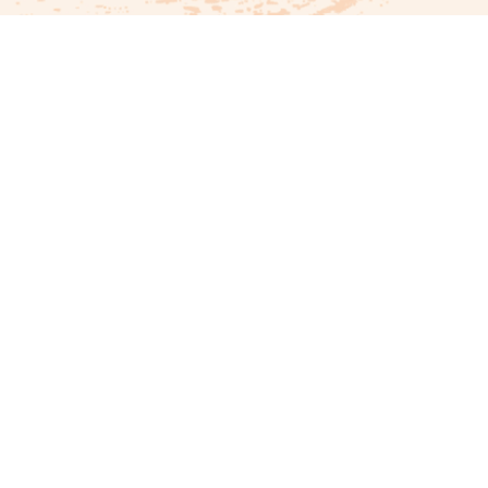
應信眾要求～限量釋出30個
甲辰年下元解厄祈福朝真禮斗 紀念開運小物
乙巳開運金蛇吊飾（鑰匙圈）
商品詳情