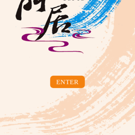
乙巳限定-開運金蛇吊飾
188
NT$